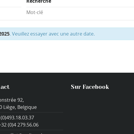
Recherche
 2025
. Veuillez essayer avec une autre date.
act
Sur Facebook
onstrée 92,
0 Liège, Belgique
 (0)493.18.03.37
+32 (0)4 279.56.06