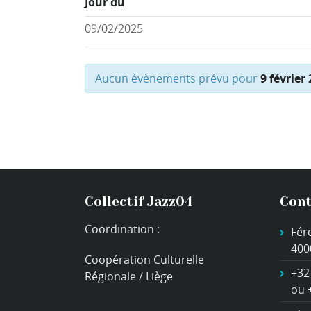
Jour du
Aucun évènements prévu pour
9 février
Collectif Jazz04
Cont
Coordination :
Fér
400
Coopération Culturelle
+32
Régionale / Liège
ou 