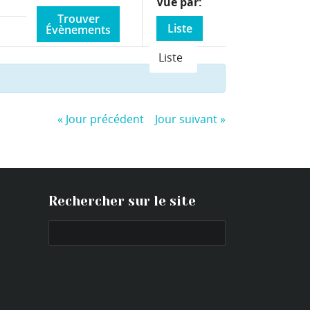
Event
Vue par
Views
Liste
Navigation
Liste
«
Jour précédent
Jour suivant
»
Rechercher sur le site