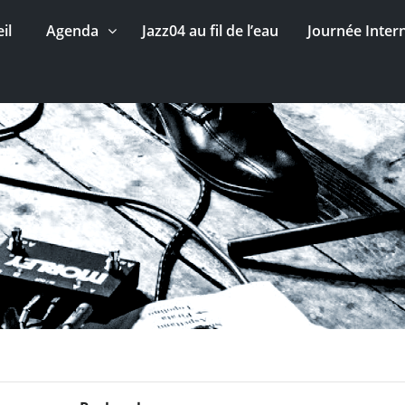
il
Agenda
Jazz04 au fil de l’eau
Journée Inter