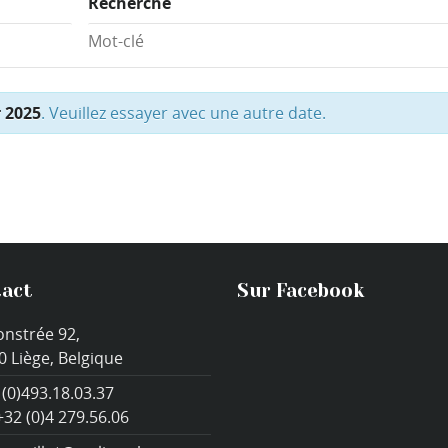
Recherche
r 2025
. Veuillez essayer avec une autre date.
act
Sur Facebook
onstrée 92,
0 Liège, Belgique
 (0)493.18.03.37
+32 (0)4 279.56.06