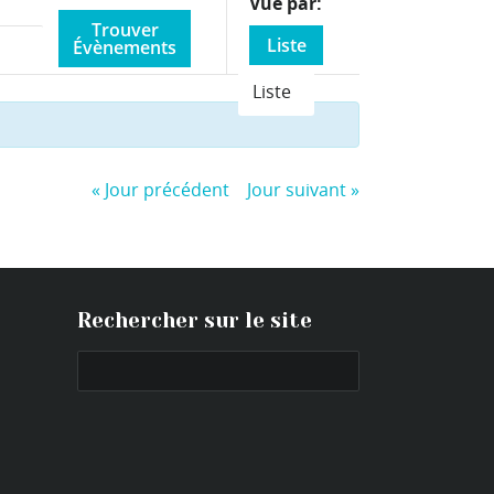
Event
Vue par
Views
Liste
Navigation
Liste
«
Jour précédent
Jour suivant
»
Rechercher sur le site