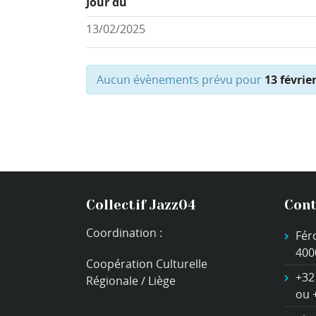
Jour du
Aucun évènements prévu pour
13 févrie
Collectif Jazz04
Cont
Coordination :
Fér
400
Coopération Culturelle
+32
Régionale / Liège
ou 