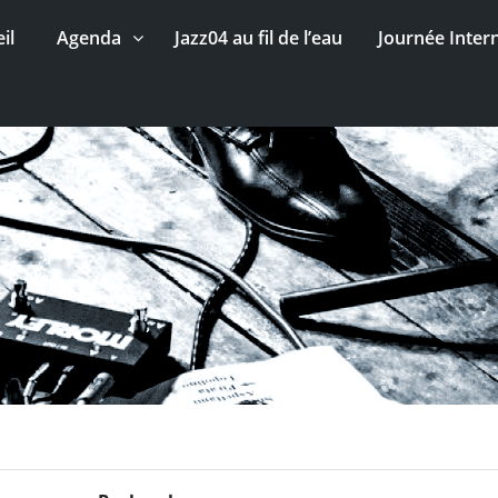
il
Agenda
Jazz04 au fil de l’eau
Journée Inter