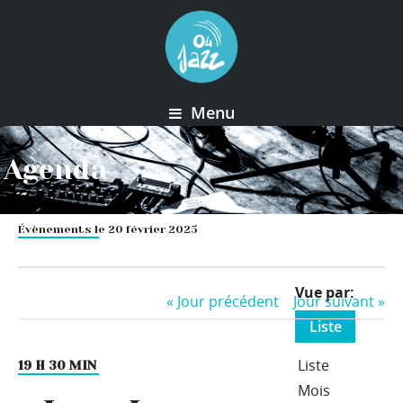
Menu
Agenda
Évènements le 20 février 2025
Event
Vue par
«
Jour précédent
Jour suivant
»
Views
Liste
Navigation
Liste
19 H 30 MIN
Mois