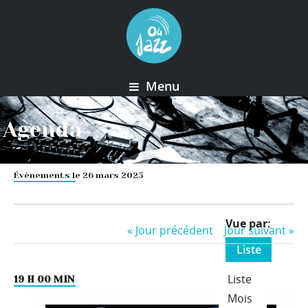
Menu
Agenda
Évènements le 26 mars 2025
Event
Vue par
«
Jour précédent
Jour suivant
»
Views
Liste
Navigation
Liste
19 H 00 MIN
Mois