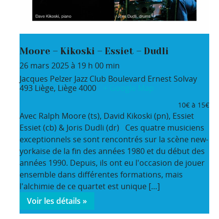
Moore – Kikoski – Essiet – Dudli
26 mars 2025 à 19 h 00 min
Jacques Pelzer Jazz Club
Boulevard Ernest Solvay
493
Liège
,
Liège
4000
+ Google Map
10€ à 15€
Avec Ralph Moore (ts), David Kikoski (pn), Essiet
Essiet (cb) & Joris Dudli (dr) Ces quatre musiciens
exceptionnels se sont rencontrés sur la scène new-
yorkaise de la fin des années 1980 et du début des
années 1990. Depuis, ils ont eu l'occasion de jouer
ensemble dans différentes formations, mais
l'alchimie de ce quartet est unique […]
Voir les détails »