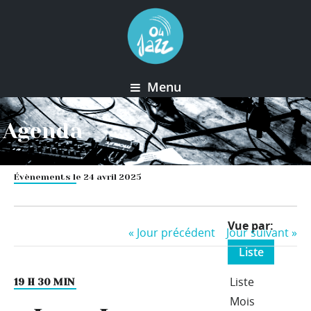
Menu
Agenda
Évènements le 24 avril 2025
Event
Vue par
«
Jour précédent
Jour suivant
»
Views
Liste
Navigation
Liste
19 H 30 MIN
Mois