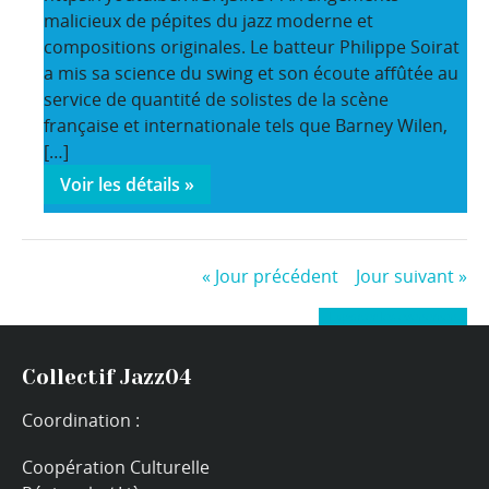
malicieux de pépites du jazz moderne et
compositions originales. Le batteur Philippe Soirat
a mis sa science du swing et son écoute affûtée au
service de quantité de solistes de la scène
française et internationale tels que Barney Wilen,
[…]
Voir les détails »
«
Jour précédent
Jour suivant
»
+ Exporter les évènements
Collectif Jazz04
Coordination :
Coopération Culturelle