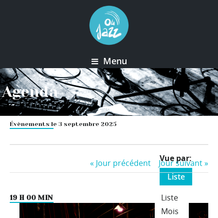
Menu
Agenda
Évènements le 3 septembre 2025
Event
Vue par
«
Jour précédent
Jour suivant
»
Views
Liste
Navigation
Liste
19 H 00 MIN
Mois