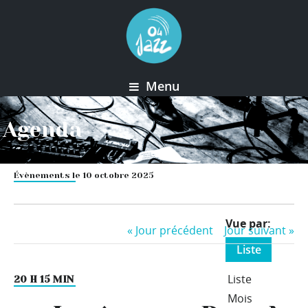
Menu
Agenda
Évènements le 10 octobre 2025
Event
Vue par
«
Jour précédent
Jour suivant
»
Views
Liste
Navigation
Liste
20 H 15 MIN
Mois