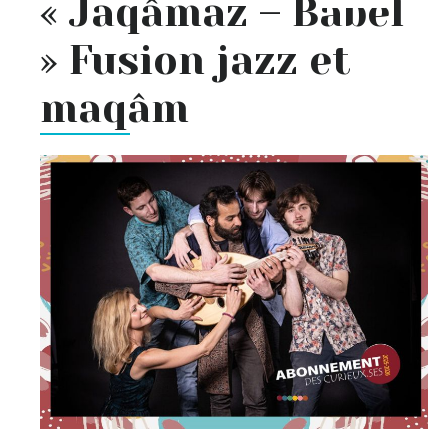
« Jaqâmaz – Babel
» Fusion jazz et
maqâm