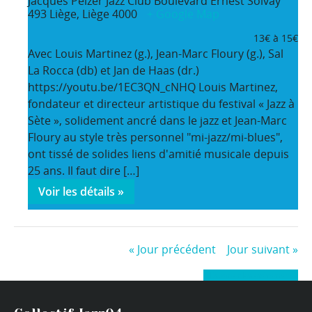
Jacques Pelzer Jazz Club
Boulevard Ernest Solvay
493
Liège
,
Liège
4000
+ Google Map
13€ à 15€
Avec Louis Martinez (g.), Jean-Marc Floury (g.), Sal
La Rocca (db) et Jan de Haas (dr.)
https://youtu.be/1EC3QN_cNHQ Louis Martinez,
fondateur et directeur artistique du festival « Jazz à
Sète », solidement ancré dans le jazz et Jean-Marc
Floury au style très personnel "mi-jazz/mi-blues",
ont tissé de solides liens d'amitié musicale depuis
25 ans. Il faut dire […]
Voir les détails »
«
Jour précédent
Jour suivant
»
+ Exporter les évènements