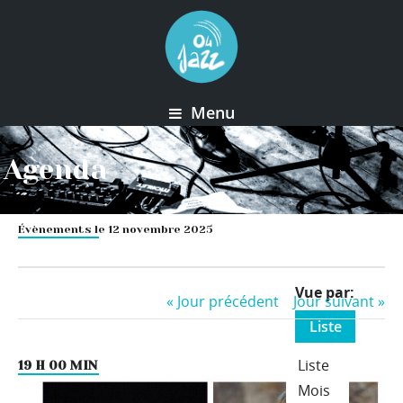
Menu
Agenda
Évènements le 12 novembre 2025
Event
Vue par
«
Jour précédent
Jour suivant
»
Views
Liste
Navigation
Liste
19 H 00 MIN
Mois