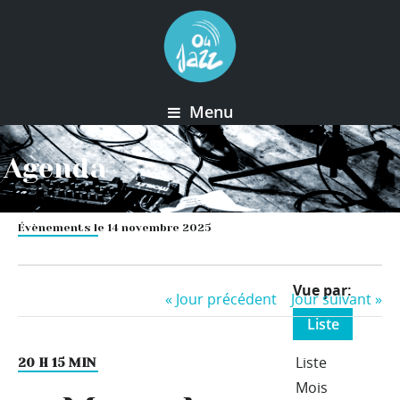
Menu
Agenda
Évènements le 14 novembre 2025
Event
Vue par
«
Jour précédent
Jour suivant
»
Views
Liste
Navigation
Liste
20 H 15 MIN
Mois