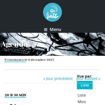
Menu
Agenda
Évènements le 6 décembre 2025
Event
Vue par
«
Jour précédent
Jour suivant
»
Views
Liste
Navigation
Liste
20 H 30 MIN
Mois