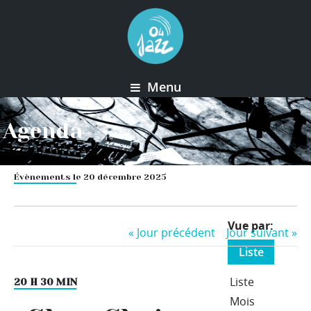
Menu
Agenda
Évènements le 20 décembre 2025
Event
Vue par
«
Jour précédent
Jour suivant
»
Views
Liste
Navigation
Liste
20 H 30 MIN
Mois