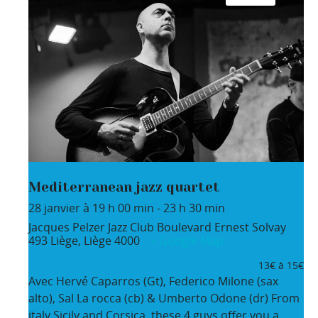
Mediterranean jazz quartet
28 janvier à 19 h 00 min
-
23 h 30 min
Jacques Pelzer Jazz Club
Boulevard Ernest Solvay
493
Liège
,
Liège
4000
+ Google Map
13€ à 15€
Avec Hervé Caparros (Gt), Federico Milone (sax
alto), Sal La rocca (cb) & Umberto Odone (dr) From
italy Sicily and Corsica, these 4 guys offer you a