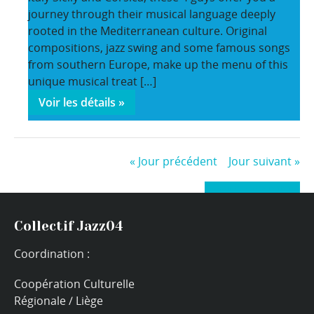
journey through their musical language deeply
rooted in the Mediterranean culture. Original
compositions, jazz swing and some famous songs
from southern Europe, make up the menu of this
unique musical treat […]
Voir les détails »
«
Jour précédent
Jour suivant
»
+ Exporter les évènements
Collectif Jazz04
Coordination :
Coopération Culturelle
Régionale / Liège