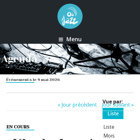
Menu
Agenda
Évènements le 9 mai 2026
Event
Vue par
«
Jour précédent
Jour suivant
»
Views
Liste
Navigation
Liste
EN COURS
Mois