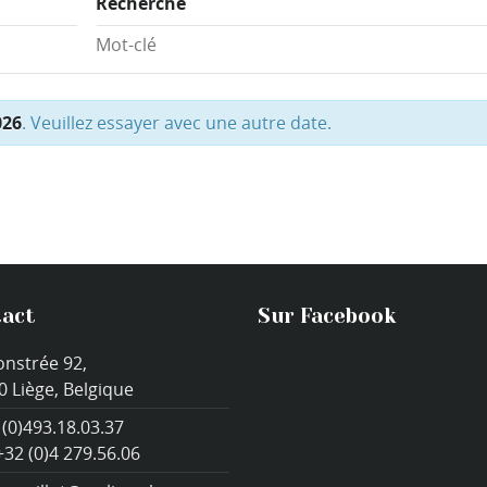
Recherche
026
. Veuillez essayer avec une autre date.
act
Sur Facebook
onstrée 92,
0 Liège, Belgique
 (0)493.18.03.37
+32 (0)4 279.56.06