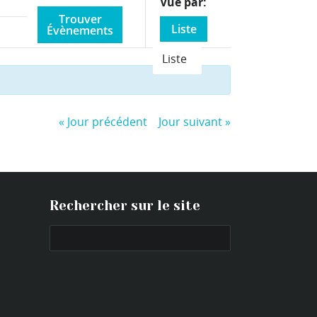
Event
Vue par
Views
Liste
Navigation
Liste
«
Jour précédent
Jour suivant
»
Rechercher sur le site