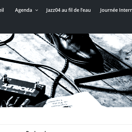
il
Agenda
Jazz04 au fil de l’eau
Journée Inter