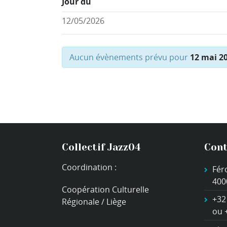
Jour du
Aucun évènements prévu pour
12 mai 2
Collectif Jazz04
Cont
Coordination :
Fér
400
Coopération Culturelle
+32
Régionale / Liège
ou 