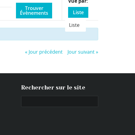
Event
Vue par
Views
Liste
Navigation
Liste
«
Jour précédent
Jour suivant
»
Rechercher sur le site