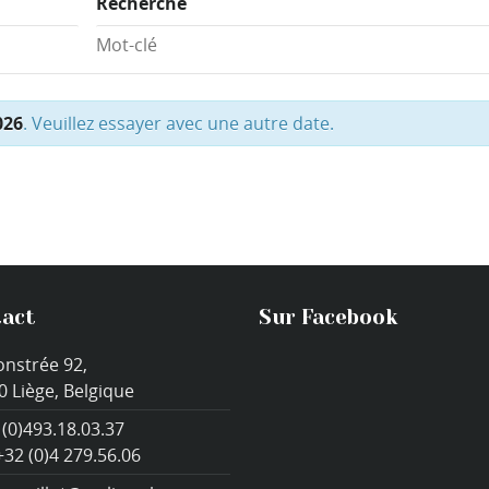
Recherche
026
. Veuillez essayer avec une autre date.
act
Sur Facebook
onstrée 92,
0 Liège, Belgique
 (0)493.18.03.37
+32 (0)4 279.56.06