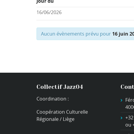
Jour du
Aucun évènements prévu pour
16 juin 2
Collectif Jazz04
Cont
Coordination :
Fér
400
Coopération Culturelle
+32
Régionale / Liège
ou 