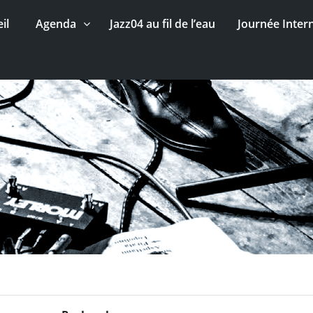
il
Agenda
Jazz04 au fil de l’eau
Journée Inter