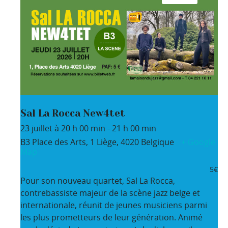
Sal La Rocca New4tet
23 juillet à 20 h 00 min
-
21 h 00 min
B3
Place des Arts, 1
Liège
,
4020
Belgique
+ Google
Map
5€
Pour son nouveau quartet, Sal La Rocca,
contrebassiste majeur de la scène jazz belge et
internationale, réunit de jeunes musiciens parmi
les plus prometteurs de leur génération. Animé