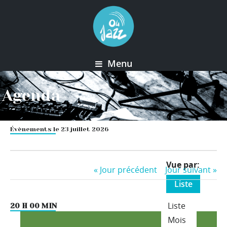
Menu
Agenda
Évènements le 23 juillet 2026
Event
Vue par
«
Jour précédent
Jour suivant
»
Views
Liste
Navigation
Liste
20 H 00 MIN
Mois