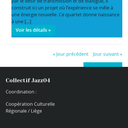
par le désir de transmission et de dialogue, il
construit ici un projet où l’expérience se mêle à
une énergie nouvelle. Ce quartet donne naissance
à une […]
Voir les détails »
«
Jour précédent
Jour suivant
»
+ Exporter les évènements
Collectif Jazz04
Coordination :
Coopération Culturelle
Régionale / Liège