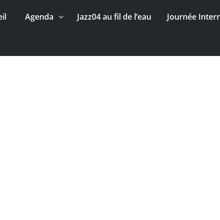
il
Agenda
Jazz04 au fil de l’eau
Journée Inter