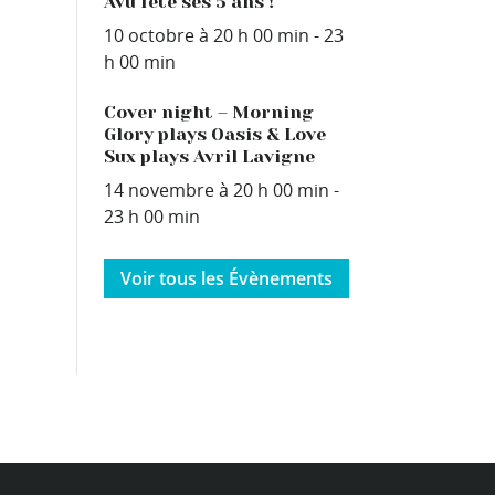
Avû fête ses 5 ans !
10 octobre à 20 h 00 min
-
23
h 00 min
Cover night – Morning
Glory plays Oasis & Love
Sux plays Avril Lavigne
14 novembre à 20 h 00 min
-
23 h 00 min
Voir tous les Évènements