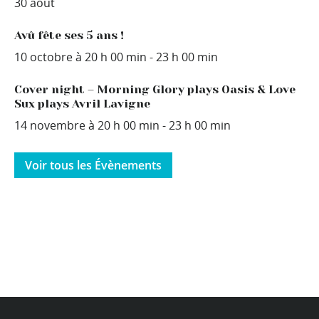
30 août
Avû fête ses 5 ans !
10 octobre à 20 h 00 min
-
23 h 00 min
Cover night – Morning Glory plays Oasis & Love
Sux plays Avril Lavigne
14 novembre à 20 h 00 min
-
23 h 00 min
Voir tous les Évènements