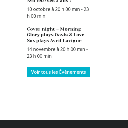
Avû fête ses 5 ans !
10 octobre à 20 h 00 min
-
23
h 00 min
Cover night – Morning
Glory plays Oasis & Love
Sux plays Avril Lavigne
14 novembre à 20 h 00 min
-
23 h 00 min
Voir tous les Évènements