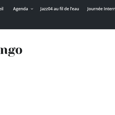
il
Agenda
Jazz04 au fil de l’eau
Journée Inter
ngo