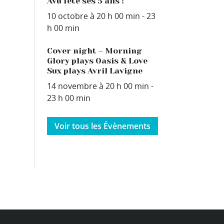
Avû fête ses 5 ans !
10 octobre à 20 h 00 min
-
23
h 00 min
Cover night – Morning
Glory plays Oasis & Love
Sux plays Avril Lavigne
14 novembre à 20 h 00 min
-
23 h 00 min
Voir tous les Évènements