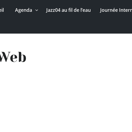
il
Agenda
Jazz04 au fil de l’eau
Journée Inter
_Web