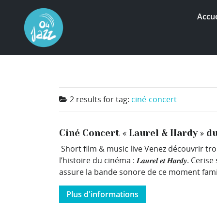
Accue
2 results for
tag:
ciné-concert
Ciné Concert « Laurel & Hardy » du
Short film & music live Venez découvrir tro
l’histoire du cinéma : 𝑳𝒂𝒖𝒓𝒆𝒍 𝒆𝒕 𝑯𝒂𝒓𝒅
assure la bande sonore de ce moment famili
Plus d'informations