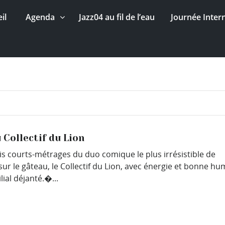
il
Agenda
Jazz04 au fil de l’eau
Journée Inter
 Collectif du Lion
is courts-métrages du duo comique le plus irrésistible de
. Cerise sur le gâteau, le Collectif du Lion, avec énergie et bonne h
al déjanté.�...