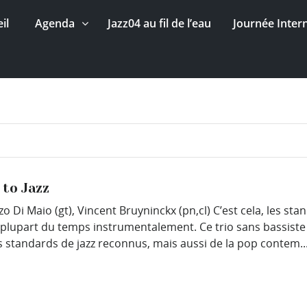
il
Agenda
Jazz04 au fil de l’eau
Journée Inter
 to Jazz
o Di Maio (gt), Vincent Bruyninckx (pn,cl) C’est cela, les sta
a plupart du temps instrumentalement. Ce trio sans bassiste
 standards de jazz reconnus, mais aussi de la pop contem..