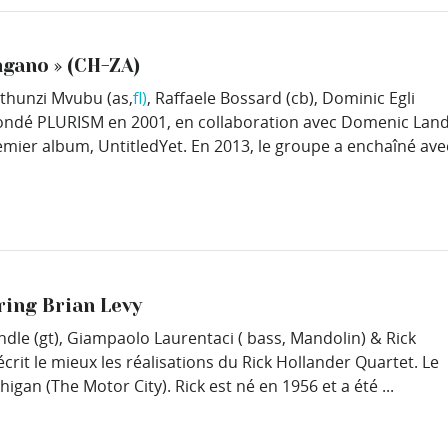
ngano » (CH-ZA)
 Mthunzi Mvubu (as,
fl)
, Raffaele Bossard (cb), Dominic Egli
 fondé PLURISM en 2001, en collaboration avec Domenic Land
emier album, UntitledYet. En 2013, le groupe a enchaîné avec 
ring Brian Levy
ändle (gt), Giampaolo Laurentaci ( bass, Mandolin) & Rick
écrit le mieux les réalisations du Rick Hollander Quartet. Le
igan (The Motor City). Rick est né en 1956 et a été ...