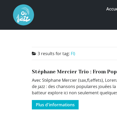
Accue
3 results for
tag:
Fl)
Stéphane Mercier Trio : From Pop
Avec Stéphane Mercier (sax,fl,effets), Lorenz
de jazz : des chansons populaires jouées l
batteur explore ici non seulement quelques
Plus d'informations