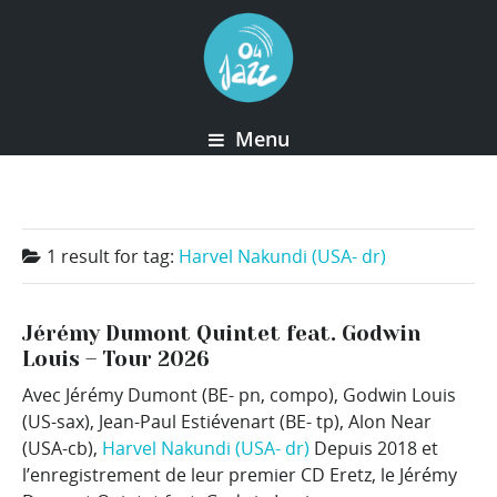
Menu
1 result for
tag:
Harvel Nakundi (USA- dr)
Jérémy Dumont Quintet feat. Godwin
Louis – Tour 2026
Avec Jérémy Dumont (BE- pn, compo), Godwin Louis
(US-sax), Jean-Paul Estiévenart (BE- tp), Alon Near
(USA-cb),
Harvel Nakundi (USA- dr)
Depuis 2018 et
l’enregistrement de leur premier CD Eretz, le Jérémy