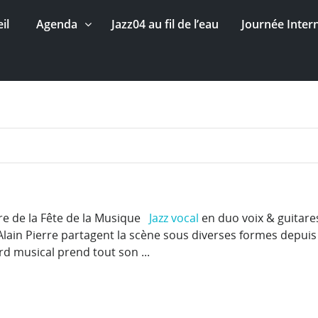
il
Agenda
Jazz04 au fil de l’eau
Journée Inter
dre de la Fête de la Musique
Jazz vocal
en duo voix & guitares
Alain Pierre partagent la scène sous diverses formes depuis
d musical prend tout son ...