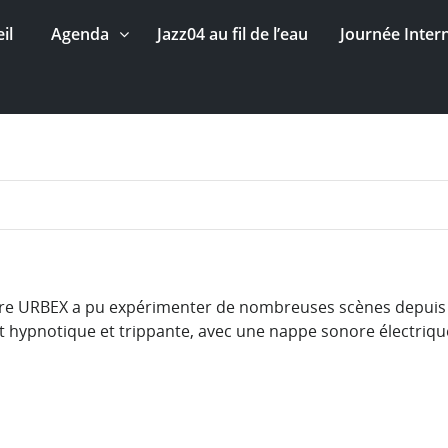
il
Agenda
Jazz04 au fil de l’eau
Journée Inter
erre URBEX a pu expérimenter de nombreuses scènes depuis
t hypnotique et trippante, avec une nappe sonore électriqu