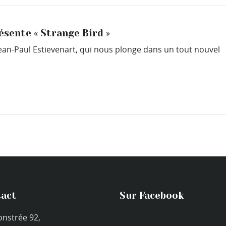
ésente « Strange Bird »
ean-Paul Estievenart, qui nous plonge dans un tout nouvel
act
Sur Facebook
onstrée 92,