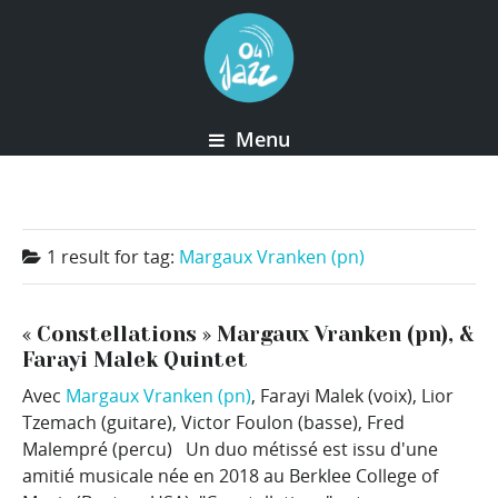
Menu
1 result for
tag:
Margaux Vranken (pn)
« Constellations » Margaux Vranken (pn), &
Farayi Malek Quintet
Avec
Margaux Vranken (pn)
, Farayi Malek (voix), Lior
Tzemach (guitare), Victor Foulon (basse), Fred
Malempré (percu) Un duo métissé est issu d'une
amitié musicale née en 2018 au Berklee College of