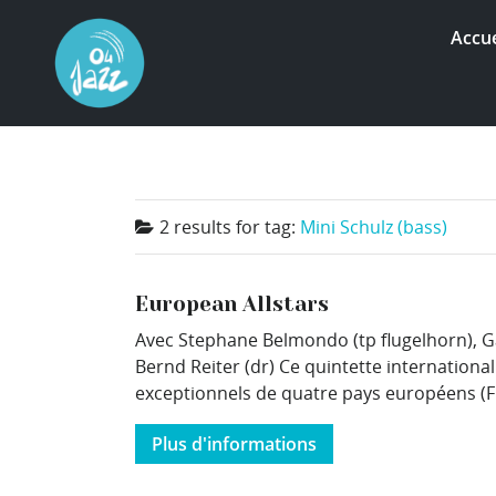
Accue
2 results for
tag:
Mini Schulz (bass)
European Allstars
Avec Stephane Belmondo (tp flugelhorn), Ga
Bernd Reiter (dr) Ce quintette international
exceptionnels de quatre pays européens (Fra
Plus d'informations