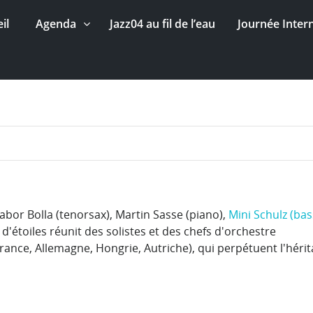
il
Agenda
Jazz04 au fil de l’eau
Journée Inter
bor Bolla (tenorsax), Martin Sasse (piano),
Mini Schulz (bas
 d'étoiles réunit des solistes et des chefs d'orchestre
nce, Allemagne, Hongrie, Autriche), qui perpétuent l'hérita