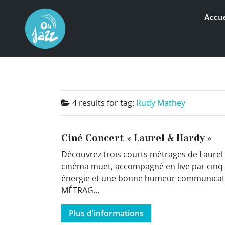
Accue
4 results for
tag:
Rudy Mathey
Ciné Concert « Laurel & Hardy »
Découvrez trois courts métrages de Laurel &
cinéma muet, accompagné en live par cinq m
énergie et une bonne humeur communicati
MÉTRAG...
Plus d'informations