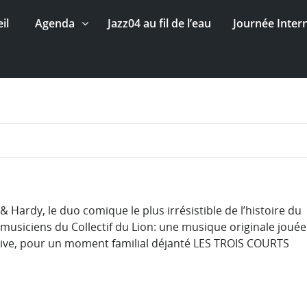
il
Agenda
Jazz04 au fil de l’eau
Journée Inter
 Hardy, le duo comique le plus irrésistible de l’histoire du
usiciens du Collectif du Lion: une musique originale jouée
ve, pour un moment familial déjanté LES TROIS COURTS