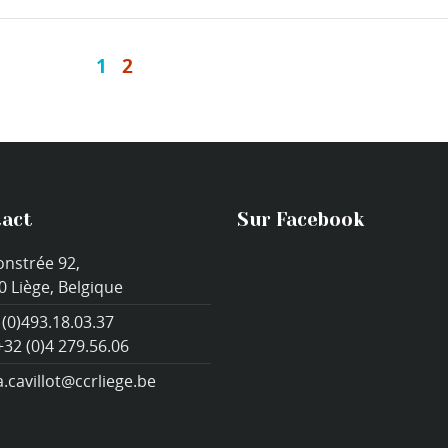
1
2
act
Sur Facebook
onstrée 92,
0 Liège, Belgique
 (0)493.18.03.37
+32 (0)4 279.56.06
a.cavillot@ccrliege.be