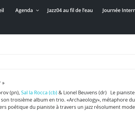
il
Agenda
Jazz04 au fil de l’eau
Journée Inter
 »
orov (pn),
Sal la Rocca (cb)
& Lionel Beuvens (dr) Le pianiste
e son troisième album en trio. «Archaeology», métaphore du
ers poétique du pianiste à travers un jazz résolument mod