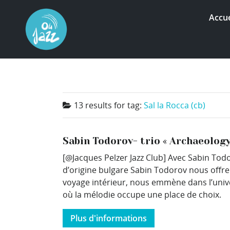
Accue
13 results for
tag:
Sal la Rocca (cb)
Sabin Todorov- trio « Archaeology
[@Jacques Pelzer Jazz Club] Avec Sabin Tod
d’origine bulgare Sabin Todorov nous offr
voyage intérieur, nous emmène dans l’univ
où la mélodie occupe une place de choix.
Plus d'informations