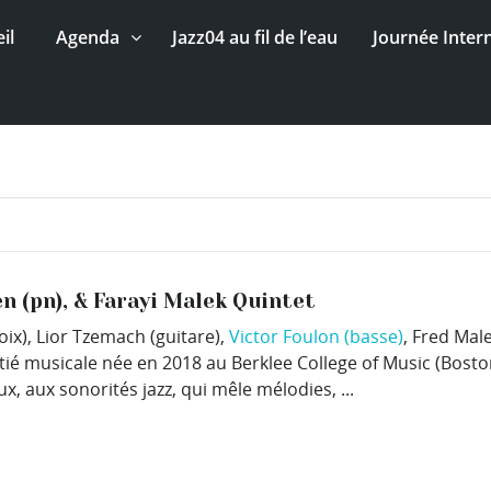
il
Agenda
Jazz04 au fil de l’eau
Journée Inter
n (pn), & Farayi Malek Quintet
ix), Lior Tzemach (guitare),
Victor Foulon (basse)
, Fred Ma
ié musicale née en 2018 au Berklee College of Music (Bosto
, aux sonorités jazz, qui mêle mélodies, ...