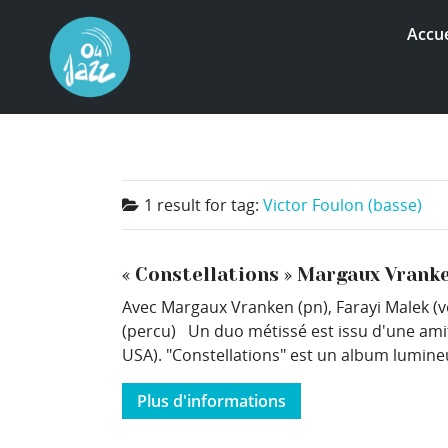
Accue
1 result for
tag:
Victor Foulon (basse)
« Constellations » Margaux Vranke
Avec Margaux Vranken (pn), Farayi Malek (vo
(percu) Un duo métissé est issu d'une amit
USA). "Constellations" est un album lumineux
Plus d'informations