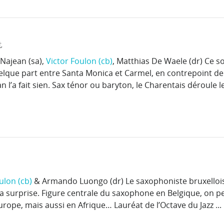
t
Najean (sa),
Victor Foulon (cb)
, Matthias De Waele (dr) Ce s
uelque part entre Santa Monica et Carmel, en contrepoint de
l’a fait sien. Sax ténor ou baryton, le Charentais déroule le 
ulon (cb)
& Armando Luongo (dr) Le saxophoniste bruxelloi
la surprise. Figure centrale du saxophone en Belgique, on p
rope, mais aussi en Afrique… Lauréat de l’Octave du Jazz ...