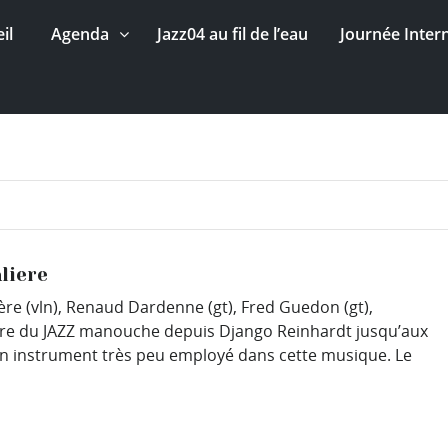
il
Agenda
Jazz04 au fil de l’eau
Journée Inter
liere
ère (vln), Renaud Dardenne (gt), Fred Guedon (gt),
oire du JAZZ manouche depuis Django Reinhardt jusqu’aux
un instrument très peu employé dans cette musique. Le