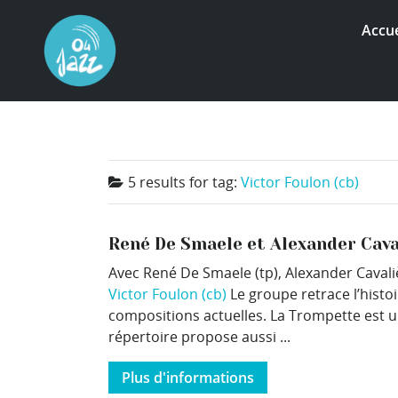
Accue
5 results for
tag:
Victor Foulon (cb)
René De Smaele et Alexander Cava
Avec René De Smaele (tp), Alexander Cavali
Victor Foulon (cb)
Le groupe retrace l’hist
compositions actuelles. La Trompette est 
répertoire propose aussi ...
Plus d'informations