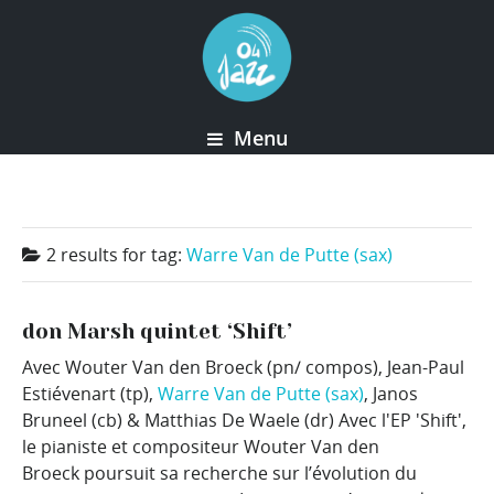
Menu
2 results for
tag:
Warre Van de Putte (sax)
don Marsh quintet ‘Shift’
Avec Wouter Van den Broeck (pn/ compos), Jean-Paul
Estiévenart (tp),
Warre Van de Putte (sax)
, Janos
Bruneel (cb) & Matthias De Waele (dr) Avec l'EP 'Shift',
le pianiste et compositeur Wouter Van den
Broeck poursuit sa recherche sur l’évolution du