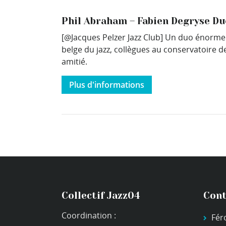
Phil Abraham – Fabien Degryse Du
[@Jacques Pelzer Jazz Club] Un duo énorme d
belge du jazz, collègues au conservatoire de
amitié.
Plus d'informations
Collectif Jazz04
Cont
Coordination :
Fér