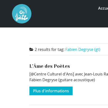
Accue
2 results for
tag:
Fabien Degryse (gt)
L’Âme des Poètes
[@Centre Culturel d'Ans] avec Jean-Louis R
Fabien Degryse (guitare acoustique)
Plus d'informations