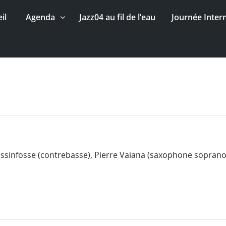
il
Agenda
Jazz04 au fil de l’eau
Journée Inter
assinfosse (contrebasse), Pierre Vaiana (saxophone soprano