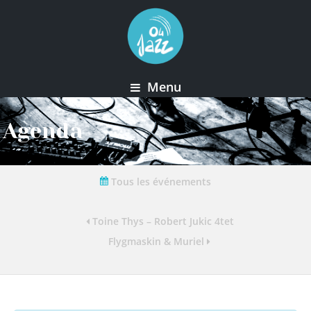
Menu
Agenda
Tous les événements
Toine Thys – Robert Jukic 4tet
Flygmaskin & Muriel