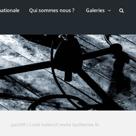
nationale
Qui sommes nous ?
Galeries
JazzOff / L’oeil kollectif invite Guilherme Rodrigues & Johan