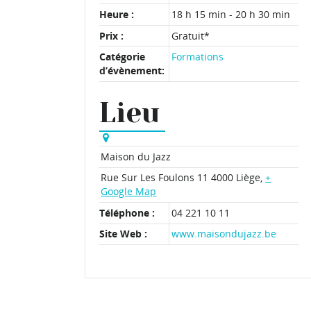
Heure :
18 h 15 min - 20 h 30 min
Prix :
Gratuit*
Catégorie
Formations
d’évènement:
Lieu
Maison du Jazz
Rue Sur Les Foulons 11
4000 Liège
,
+
Google Map
Téléphone :
04 221 10 11
Site Web :
www.maisondujazz.be