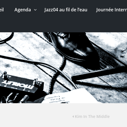
il
Agenda
Jazz04 au fil de l’eau
Journée Inter
Kim In The Middle