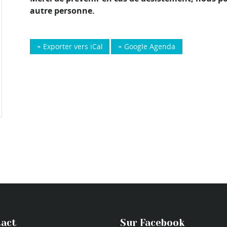
autre personne.
+ Exporter vers iCal
+ Google Agenda
act
Sur Facebook