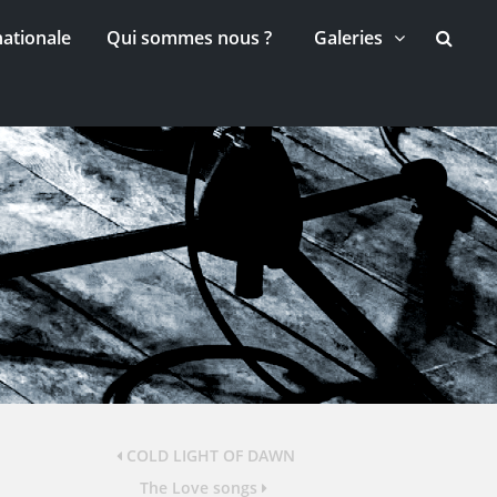
nationale
Qui sommes nous ?
Galeries
COLD LIGHT OF DAWN
The Love songs