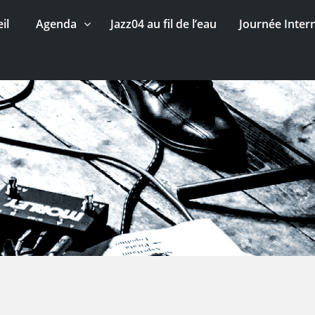
il
Agenda
Jazz04 au fil de l’eau
Journée Inter