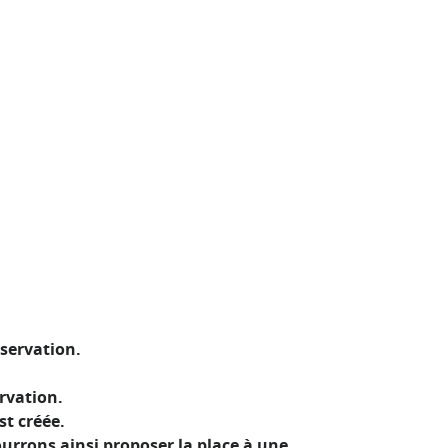
servation.
rvation.
st créée.
urrons ainsi proposer la place à une