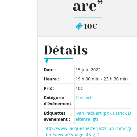
are”
10€
Détails
Date :
15 juin 2022
Heure :
19 h 00 min - 23 h 30 min
Prix :
10€
Catégorie
Concerts
d’évènement:
Étiquettes
Ivan Paduart (pn)
,
Patrick D
évènement :
eltenre (gt)
http://www.jacquespelzerjazzclub.com/cgi
-bin/view.pl?&page=4&lg=1