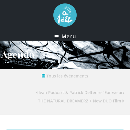
Menu
Agenda
Tous les événements
Ivan Paduart & Patrick Deltenre “Ear we are”
THE NATURAL DREAMERZ + New DUO Film Music