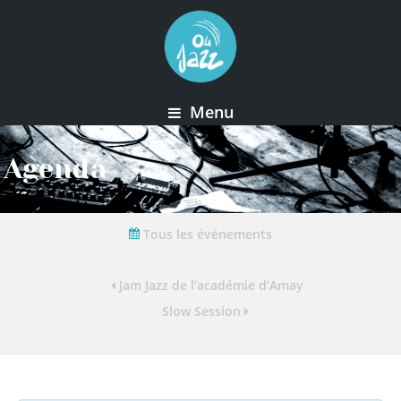
Menu
Agenda
Tous les événements
Jam Jazz de l’académie d’Amay
Slow Session