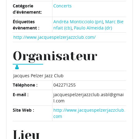
Catégorie
Concerts
d’évènement:
Étiquettes
Andréa Monticciolo (pn)
,
Marc Bie
évènement :
nfait (cb)
,
Paulo Almeida (dr)
http://www.jacquespelzerjazzclub.com/
Organisateur
Jacques Pelzer Jazz Club
Téléphone :
042271255
E-mail :
jacquespelzerjazzclub.asbl@gmai
l.com
Site Web :
http://www.jacquespelzerjazzclub.
com
Lieu