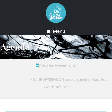
Menu
Agenda
Tous les événements
BLUE AFTERNOON session. Invité: Marc Frankin
Zwornturf Trio