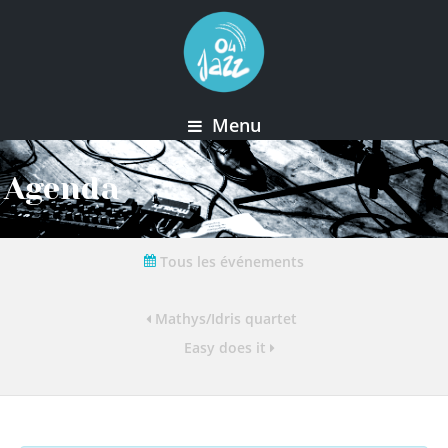
Menu
Agenda
Tous les événements
Mathys/Idris quartet
Easy does it