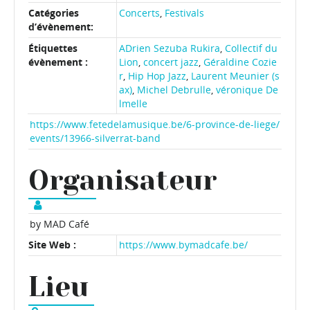
Catégories
Concerts
,
Festivals
d’évènement:
Étiquettes
ADrien Sezuba Rukira
,
Collectif du
évènement :
Lion
,
concert jazz
,
Géraldine Cozie
r
,
Hip Hop Jazz
,
Laurent Meunier (s
ax)
,
Michel Debrulle
,
véronique De
lmelle
https://www.fetedelamusique.be/6-province-de-liege/
events/13966-silverrat-band
Organisateur
by MAD Café
Site Web :
https://www.bymadcafe.be/
Lieu