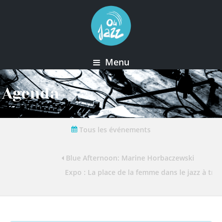
Menu
Agenda
Tous les événements
Blue Afternoon: Marine Horbaczewski
Expo : La place de la femme dans le jazz à tra