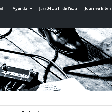
il
Agenda
Jazz04 au fil de l’eau
Journée Inter