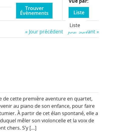
Event
Vue par
Views
Liste
Navigation
Liste
«
Jour précédent
Jour suivant
»
 de cette première aventure en quartet,
revenir au piano de son enfance, pour faire
utumier. À partir de cet élan spontané, elle a
duquel mêler son violoncelle et la voix de
nt chers. S’y […]