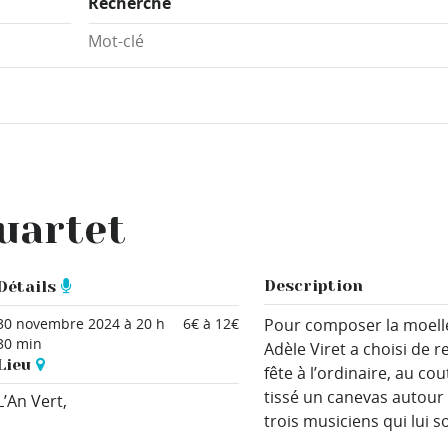
Recherche
Quartet
Description
Détails
30 novembre 2024 à 20 h
6€ à 12€
Pour composer la moelle
30 min
Adèle Viret a choisi de 
Lieu
fête à l’ordinaire, au co
tissé un canevas autour 
L’An Vert,
trois musiciens qui lui so