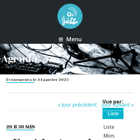
Menu
Agenda
Évènements le 24 janvier 2025
Event
Vue par
«
Jour précédent
Jour suivant
»
Views
Liste
Navigation
Liste
20 H 30 MIN
Mois