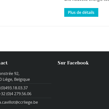
Plus de détails
act
Sur Facebook
onstrée 92,
0 Liège, Belgique
 (0)493.18.03.37
+32 (0)4 279.56.06
a.cavillot@ccrliege.be