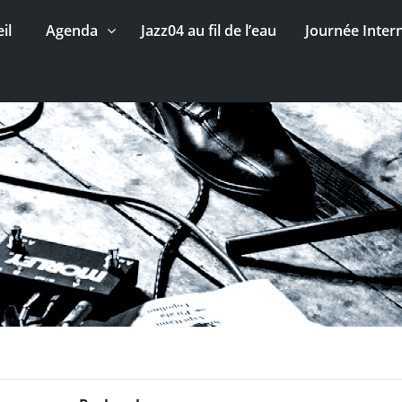
il
Agenda
Jazz04 au fil de l’eau
Journée Inter