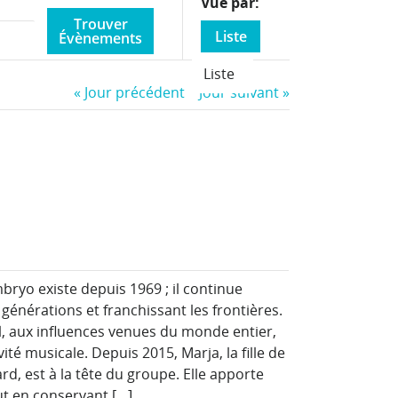
Event
Vue par
Views
Liste
Navigation
Liste
«
Jour précédent
Jour suivant
»
ryo existe depuis 1969 ; il continue
 générations et franchissant les frontières.
al, aux influences venues du monde entier,
vité musicale. Depuis 2015, Marja, la fille de
rd, est à la tête du groupe. Elle apporte
ut en conservant […]