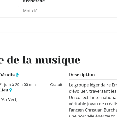
Recherche
e de la musique
Description
Détails
21 juin à 20 h 00 min
Gratuit
Le groupe légendaire Emb
Lieu
d’évoluer, traversant les
Un collectif internation
L’An Vert,
véritable joyau de créati
l’ancien Christian Burcha
une nouvelle énergie to